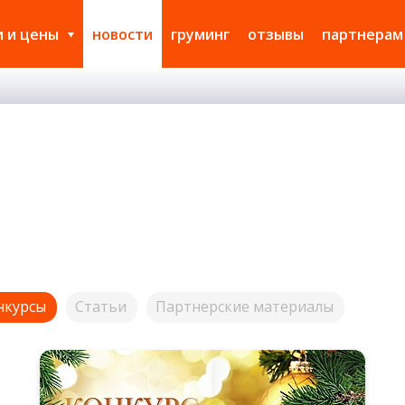
и и цены
новости
груминг
отзывы
партнерам
нкурсы
Статьи
Партнерские материалы