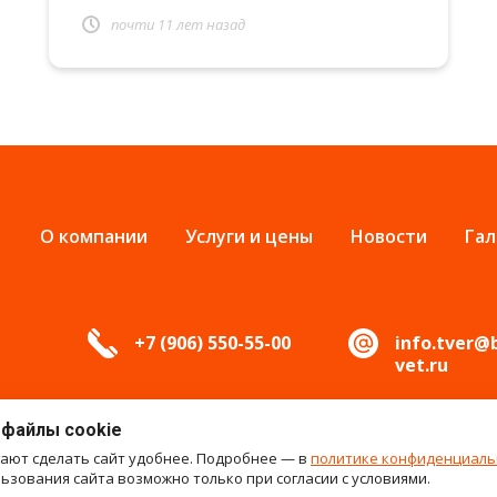
почти 11 лет назад
О компании
Услуги и цены
Новости
Гал
+7 (906) 550-55-00
info.tver@
vet.ru
 файлы cookie
гают сделать сайт удобнее. Подробнее — в
политике конфиденциаль
зования сайта возможно только при согласии с условиями.