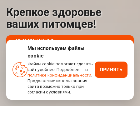
Крепкое здоровье
ваших питомцев!
ВЕТЕРИНАРНЫЕ
СТАЦИОНАР
КЛИНИКИ
Мы используем файлы
cookie
ЗООМАГАЗИН
ЗООГОСТИНИЦА
Файлы cookie помогают сделать
сайт удобнее. Подробнее — в
ПРИНЯТЬ
политике конфиденциальности
.
ЦЕНТР ВЕТЕРИНАРНОЙ
Продолжение использования
ГРУМИНГ
РЕАБИЛИТАЦИИ
сайта возможно только при
согласии с условиями.
Компьютерная