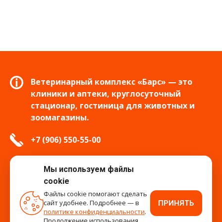
Ветеринарный комплекс «Барс» — это
клиники и аптеки, круглосуточный
стационар, гостиница для животных и
зоомагазины.
+7 (906) 550-55-00
info.tver@bars-vet.ru
Мы используем файлы
cookie
Файлы cookie помогают сделать
сайт удобнее. Подробнее — в
ПРИНЯТЬ
время работы
политике конфиденциальности
.
Продолжение использования