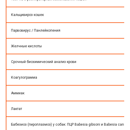
Кальцивироз кошек
Парвовирус / Панлейкопения
Желчные кислоты
Срочный биохимический анализ крови
Коагулограмма
Аммиак
Лактат
Бабезиоз (пироплазмоз) у собак: ПЦР Babesia gibsoni и Babesia canis