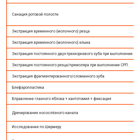
Санация ротовой полости
Экстракция временного (молочного) резца
Экстракция временного (молочного) клыка
Экстракция постоянного двух-трехкорневого зуба при выполнении СР
Экстракция постоянного резца/премоляра при выполнении СРП
Экстракция фрагментированного/сломанного зуба
Блефаропластика
Вправление глазного яблока + кантотомия + фиксация
Дренирование носослёзного канала
Исследование по Ширмеру