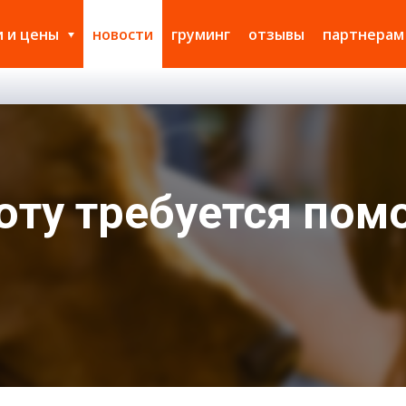
и и цены
новости
груминг
отзывы
партнерам
юту требуется пом