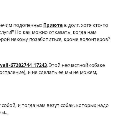
ы лечим подопечных
Приюта
в долг, хотя кто-то
луги!" Но как можно отказать, когда нам
торой некому позаботиться, кроме волонтеров?
wall-67282744_17243
. Этой несчастной собаке
спаление), и не сделать ее мы не можем,
собой, и тогда нам везут собак, которых надо
ы...