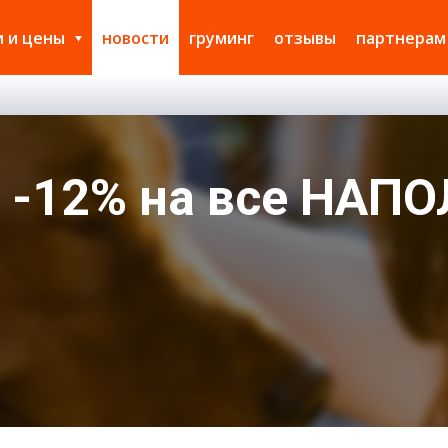
и и цены
новости
груминг
отзывы
партнерам
: -12% на все НАП