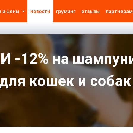
и и цены
новости
груминг
отзывы
партнерам
 -12% на шампуни
ля кошек и собак I