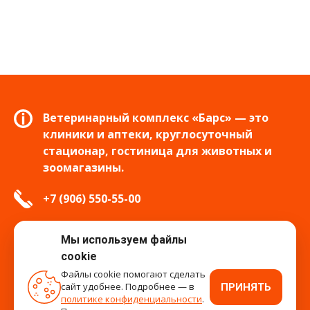
Ветеринарный комплекс «Барс» — это
клиники и аптеки, круглосуточный
стационар, гостиница для животных и
зоомагазины.
+7 (906) 550-55-00
info.tver@bars-vet.ru
Мы используем файлы
cookie
Файлы cookie помогают сделать
сайт удобнее. Подробнее — в
ПРИНЯТЬ
время работы
политике конфиденциальности
.