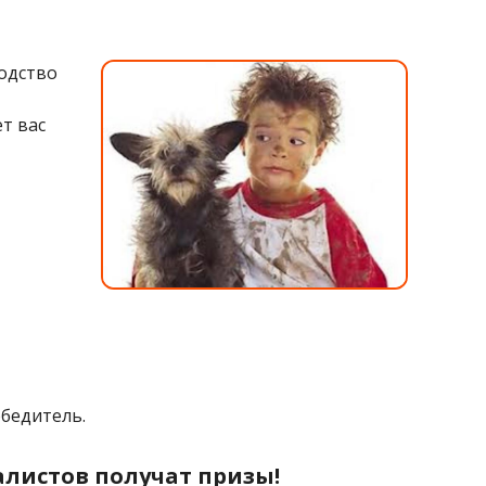
ходство
т вас
обедитель.
алистов получат призы!