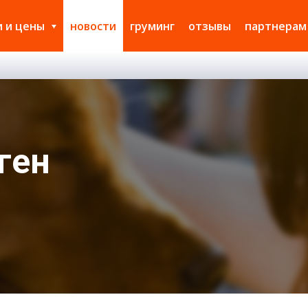
и и цены
новости
груминг
отзывы
партнерам
ген