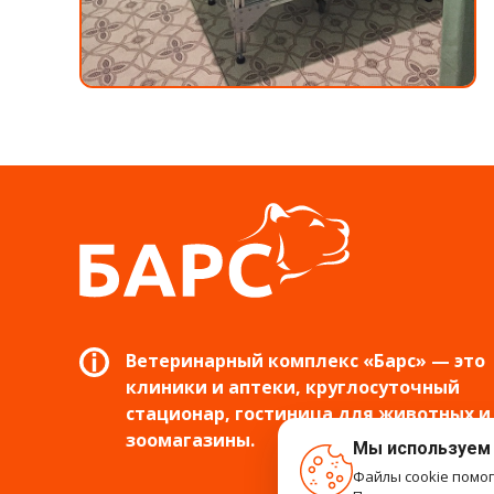
Ветеринарный комплекс «Барс» — это
клиники и аптеки, круглосуточный
стационар, гостиница для животных и
зоомагазины.
Мы используем
Файлы cookie помо