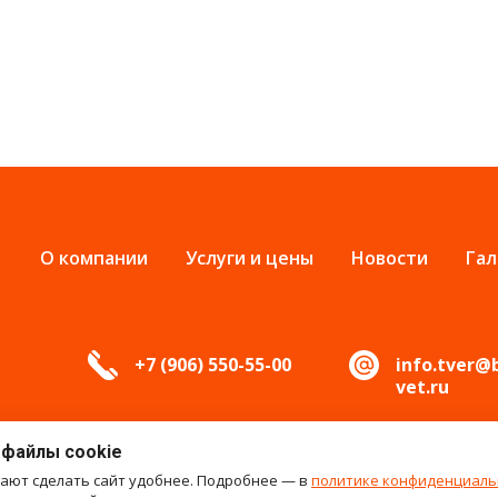
О компании
Услуги и цены
Новости
Гал
+7 (906) 550-55-00
info.tver@
vet.ru
 файлы cookie
гают сделать сайт удобнее. Подробнее — в
политике конфиденциаль