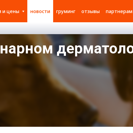
и и цены
новости
груминг
отзывы
партнерам
инарном дерматол