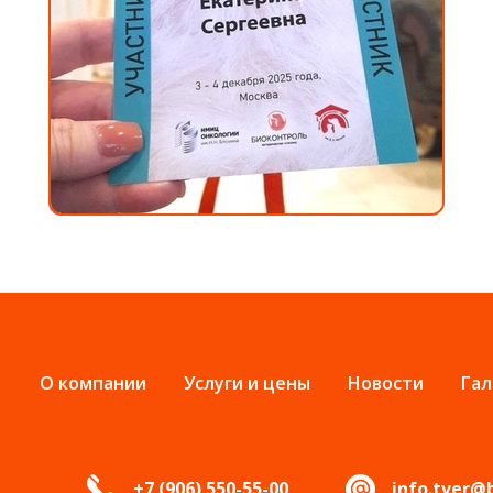
О компании
Услуги и цены
Новости
Гал
+7 (906) 550-55-00
info.tver@