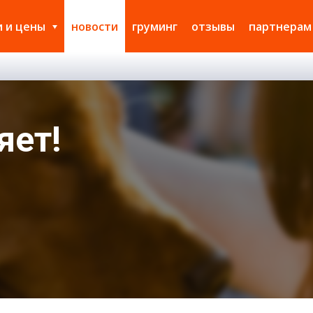
и и цены
новости
груминг
отзывы
партнерам
яет!