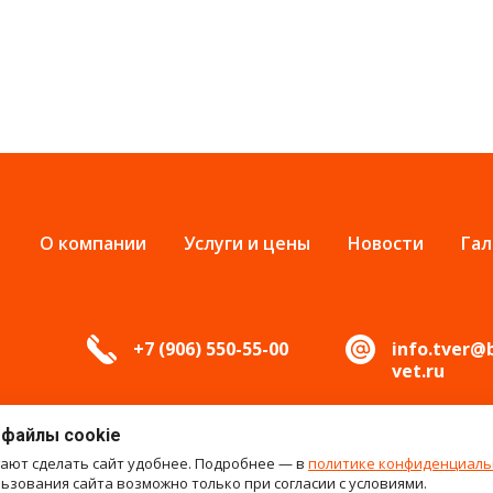
О компании
Услуги и цены
Новости
Гал
+7 (906) 550-55-00
info.tver@
vet.ru
 файлы cookie
гают сделать сайт удобнее. Подробнее — в
политике конфиденциаль
зования сайта возможно только при согласии с условиями.