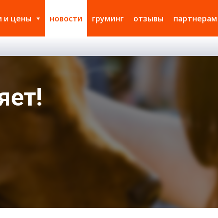
и и цены
новости
груминг
отзывы
партнерам
яет!