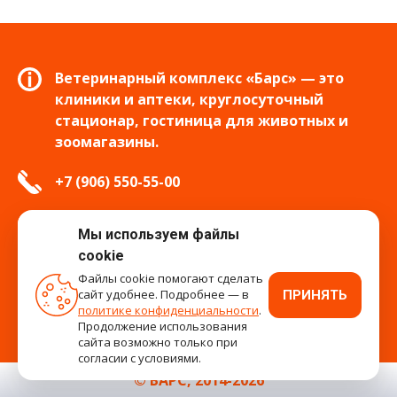
Ветеринарный комплекс «Барс» — это
клиники и аптеки, круглосуточный
стационар, гостиница для животных и
зоомагазины.
+7 (906) 550-55-00
info.tver@bars-vet.ru
Мы используем файлы
cookie
Файлы cookie помогают сделать
сайт удобнее. Подробнее — в
ПРИНЯТЬ
время работы
политике конфиденциальности
.
Продолжение использования
сайта возможно только при
согласии с условиями.
© БАРС, 2014-2026