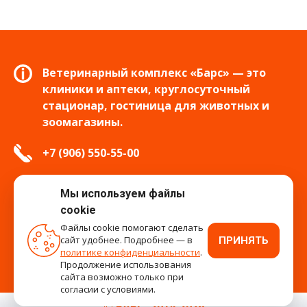
Ветеринарный комплекс «Барс» — это
клиники и аптеки, круглосуточный
стационар, гостиница для животных и
зоомагазины.
+7 (906) 550-55-00
info.tver@bars-vet.ru
Мы используем файлы
cookie
Файлы cookie помогают сделать
сайт удобнее. Подробнее — в
ПРИНЯТЬ
время работы
политике конфиденциальности
.
Продолжение использования
сайта возможно только при
согласии с условиями.
© БАРС, 2014-2026