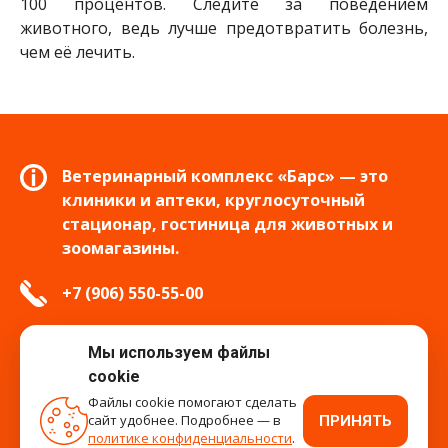
100 процентов. Следите за поведением
животного, ведь лучше предотвратить болезнь,
чем её лечить.
Ветеринарный комплекс «Барс» — это
клиники и аптеки, круглосуточный
стационар, гостиница для животных и
зоомагазины.
+7 (906) 550-55-00
info.tver@bars-vet.ru
Мы используем файлы
cookie
Файлы cookie помогают сделать
сайт удобнее. Подробнее — в
ПРИНЯТЬ
время работы
политике конфиденциальности
.