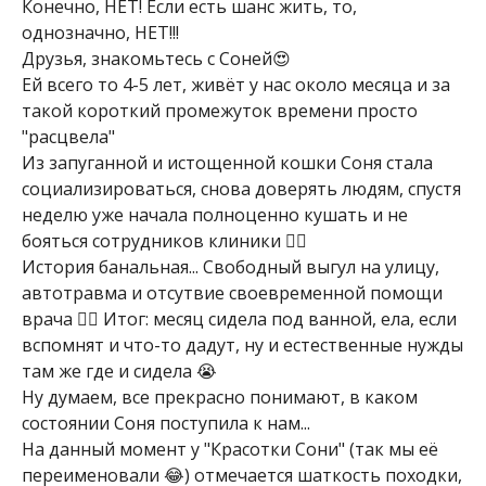
Конечно, НЕТ! Если есть шанс жить, то,
однозначно, НЕТ!!!
Друзья, знакомьтесь с Соней😍
Ей всего то 4-5 лет, живёт у нас около месяца и за
такой короткий промежуток времени просто
"расцвела"
Из запуганной и истощенной кошки Соня стала
социализироваться, снова доверять людям, спустя
неделю уже начала полноценно кушать и не
бояться сотрудников клиники 🤦‍♀️
История банальная... Свободный выгул на улицу,
автотравма и отсутвие своевременной помощи
врача 🤷‍♀️ Итог: месяц сидела под ванной, ела, если
вспомнят и что-то дадут, ну и естественные нужды
там же где и сидела 😭
Ну думаем, все прекрасно понимают, в каком
состоянии Соня поступила к нам...
На данный момент у "Красотки Сони" (так мы её
переименовали 😂) отмечается шаткость походки,