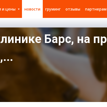
и и цены
новости
груминг
отзывы
партнерам
линике Барс, на п
...