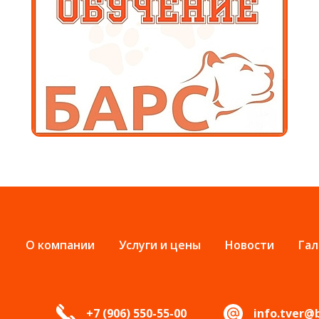
О компании
Услуги и цены
Новости
Гал
+7 (906) 550-55-00
info.tver@