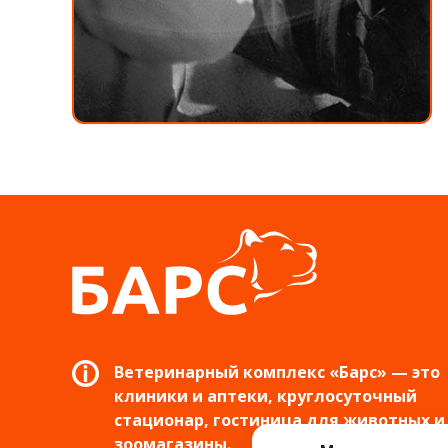
Ветеринарный комплекс «Барс» — это
клиники и аптеки, круглосуточный
стационар, гостиница для животных и
зоомагазины.