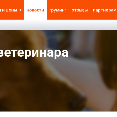
и и цены
новости
груминг
отзывы
партнерам
 ветеринара