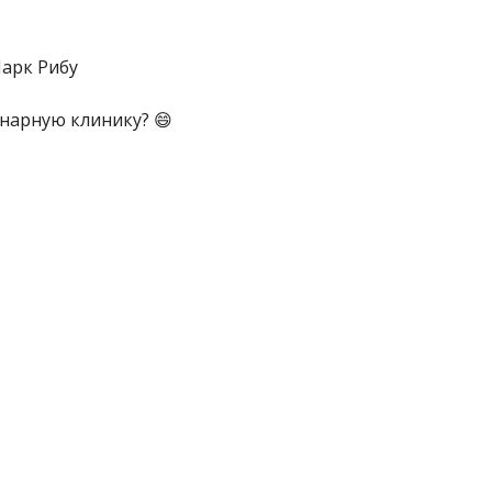
Марк Рибу
нарную клинику? 😄