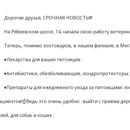
Дорогие друзья, СРОЧНАЯ НОВОСТЬ!!!!
На Рябеевском шоссе, 14, начала свою работу ветерина
Теперь, помимо зоотоваров, в нашем филиале, в Миг
♦️Лекарства для ваших питомцев ;
♦️Антибиотики, обезболивающие, хондропротекторы;
♦️Препараты для ежедневного ухода за питомцами: лось
ациентов!☝️Ведь это очень удобно : выйти с приёма де
й, для собак и кошек ;