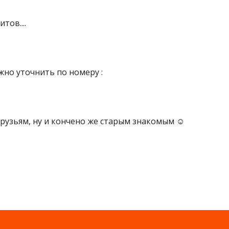
тов....
но уточнить по номеру :
рузьям, ну и кончено же старым знакомым ☺️