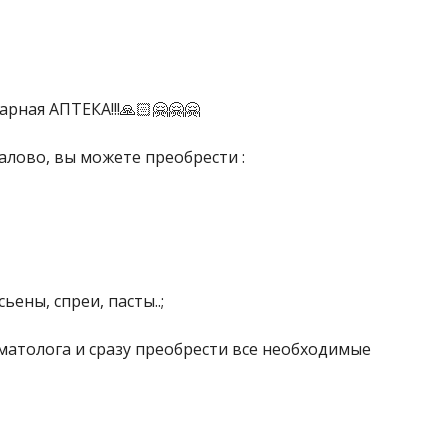
рная АПТЕКА!!!🙏🏻🤗🤗🤗
алово, вы можете преобрести :
ены, спреи, пасты..;
рматолога и сразу преобрести все необходимые