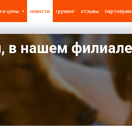
и и цены
новости
груминг
отзывы
партнерам
, в нашем филиале