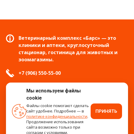
Ветеринарный комплекс «Барс» — это
клиники и аптеки, круглосуточный
стационар, гостиница для животных и
зоомагазины.
+7 (906) 550-55-00
info.tver@bars-vet.ru
Мы используем файлы
cookie
Файлы cookie помогают сделать
сайт удобнее. Подробнее — в
ПРИНЯТЬ
время работы
политике конфиденциальности
.
Продолжение использования
сайта возможно только при
согласии с условиями.