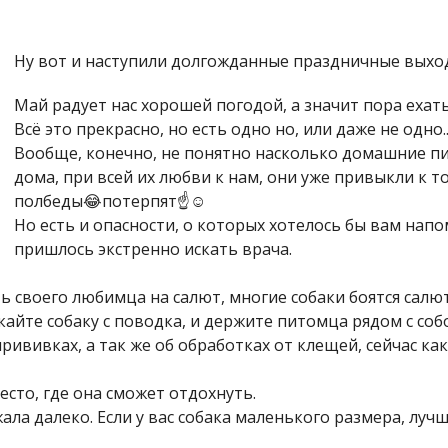
Ну вот и наступили долгожданные праздничные выхо
Май радует нас хорошей погодой, а значит пора ехать н
Всё это прекрасно, но есть одно но, или даже не одно...
Вообще, конечно, не понятно насколько домашние 
дома, при всей их любви к нам, они уже привыкли к том
полбеды😂потерпят☝️☺️
Но есть и опасности, о которых хотелось бы вам нап
пришлось экстренно искать врача.
ь своего любимца на салют, многие собаки боятся салют
ускайте собаку с поводка, и держите питомца рядом с соб
ививках, а так же об обработках от клещей, сейчас как
есто, где она сможет отдохнуть.
ежала далеко. Если у вас собака маленького размера, луч