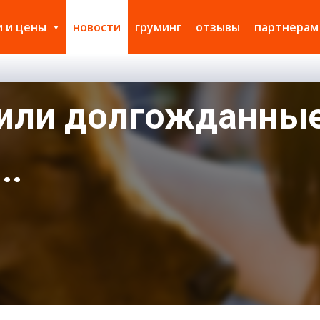
и и цены
новости
груминг
отзывы
партнерам
упили долгожданны
..