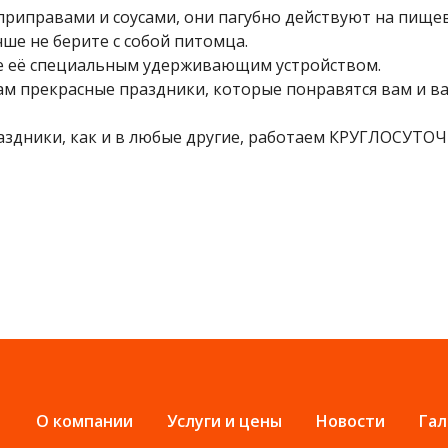
с приправами и соусами, они пагубно действуют на пище
чше не берите с собой питомца.
те её специальным удерживающим устройством.
ам прекрасные праздники, которые понравятся вам и в
праздники, как и в любые другие, работаем КРУГЛОСУТОЧН
О компании
Услуги и цены
Новости
Гал