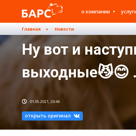
о компании
услуг
Главная
Новости
Ну вот и наст
выходные😼😊 .
01.05.2021, 20:46
открыть оригинал