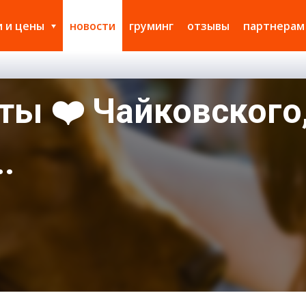
и и цены
новости
груминг
отзывы
партнерам
ы ❤️ Чайковского,
.