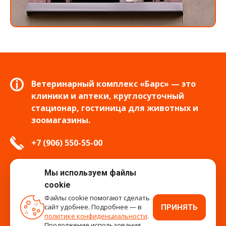
Ветеринарный комплекс «Барс» — это
клиники и аптеки, круглосуточный
стационар, гостиница для животных и
зоомагазины.
+7 (906) 550-55-00
info.tver@bars-vet.ru
Мы используем файлы
cookie
Файлы cookie помогают сделать
сайт удобнее. Подробнее — в
ПРИНЯТЬ
время работы
политике конфиденциальности
.
Продолжение использования