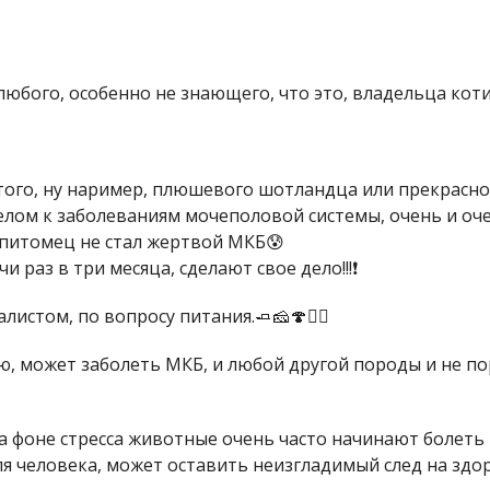
любого, особенно не знающего, что это, владельца коти
того, ну наример, плюшевого шотландца или прекрасно
елом к заболеваниям мочеполовой системы, очень и очен
ы питомец не стал жертвой МКБ😰
 раз в три месяца, сделают свое дело!!!❗
истом, по вопросу питания.🧈🧀🍄🙅‍♀️
ю, может заболеть МКБ, и любой другой породы и не по
 На фоне стресса животные очень часто начинают болеть
для человека, может оставить неизгладимый след на здор