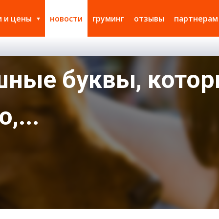
и и цены
новости
груминг
отзывы
партнерам
шные буквы, котор
,...