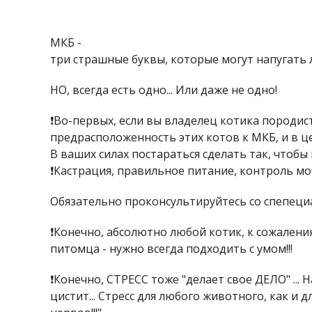
МКБ -
три страшные буквы, которые могут напугать 
НО, всегда есть одно... Или даже не одно!
❗Во-первых, если вы владелец котика породис
предрасположенность этих котов к МКБ, и в ц
В ваших силах постараться сделать так, чтоб
❗Кастрация, правильное питание, контроль мочи
Обязательно проконсультируйтесь со спепециал
❗Конечно, абсолютно любой котик, к сожалени
питомца - нужно всегда подходить с умом!!!
❗Конечно, СТРЕСС тоже "делает свое ДЕЛО" ...
цистит... Стресс для любого животного, как и 