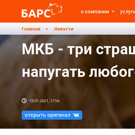
о компании
услуг
Главная
Новости
МКБ - три стра
напугать любого
13.01.2021, 17:56
открыть оригинал