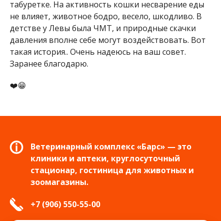
табуретке. На активность кошки несварение еды
не влияет, животное бодро, весело, шкодливо. В
детстве у Левы была ЧМТ, и природные скачки
давления вполне себе могут воздействовать. Вот
такая история.. Очень надеюсь на ваш совет.
Заранее благодарю.
❤️😁
Ветеринарный комплекс «Барс» — это
клиники и аптеки, круглосуточный
стационар, гостиница для животных и
зоомагазины.
+7 (906) 550-55-00