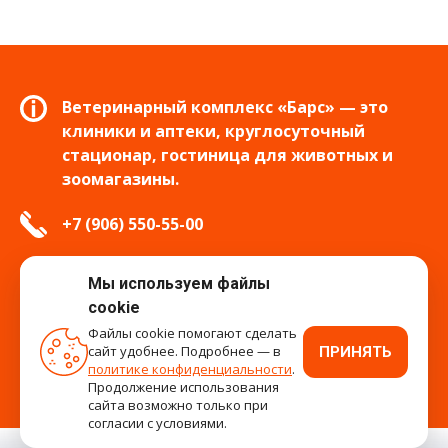
Ветеринарный комплекс «Барс» — это
клиники и аптеки, круглосуточный
стационар, гостиница для животных и
зоомагазины.
+7 (906) 550-55-00
info.tver@bars-vet.ru
Мы используем файлы
cookie
Файлы cookie помогают сделать
сайт удобнее. Подробнее — в
ПРИНЯТЬ
время работы
политике конфиденциальности
.
Продолжение использования
сайта возможно только при
согласии с условиями.