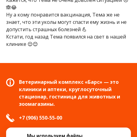
Кажется, что Тема не очень доволен ситуацией 😣
🙈😂
Ну а кому понравится вакцинация, Тема же не
знает, что эти уколы могут спасти ему жизнь и не
допустить страшных болезней 💪
Кстати, год назад Тема появился на свет в нашей
клинике 😌😊
Ветеринарный комплекс «Барс» — это
клиники и аптеки, круглосуточный
стационар, гостиница для животных и
зоомагазины.
+7 (906) 550-55-00
info.tver@bars-vet.ru
Мы используем файлы