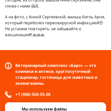
Сегодня, из отпуска, вышла Анна Сергеевна, она
снова с нами 🤗💪
А на фото, с Анной Сергеевной, малыш бигль Арчи,
который переболел парвовирусной инфекцией🥺
Не устанем повторять: не забывайте о
вакцинации!!! 🙏🙏🙏
Ветеринарный комплекс «Барс» — это
клиники и аптеки, круглосуточный
стационар, гостиница для животных и
зоомагазины.
+7 (906) 550-55-00
info.tver@bars-vet.ru
Мы используем файлы