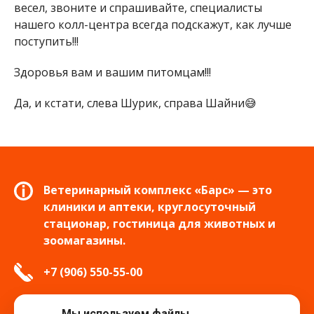
весел, звоните и спрашивайте, специалисты
нашего колл-центра всегда подскажут, как лучше
поступить!!!
Здоровья вам и вашим питомцам!!!
Да, и кстати, слева Шурик, справа Шайни😅
Ветеринарный комплекс «Барс» — это
клиники и аптеки, круглосуточный
стационар, гостиница для животных и
зоомагазины.
+7 (906) 550-55-00
info.tver@bars-vet.ru
Мы используем файлы