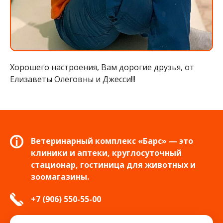
Хорошего настроения, Вам дорогие друзья, от
Елизаветы Олеговны и Джесси!!!
Ветеринарный комплекс «Барс» — это
клиники и аптеки, круглосуточный
стационар, гостиница для животных и
зоомагазины.
+7 (906) 550-55-00
info.tver@bars-vet.ru