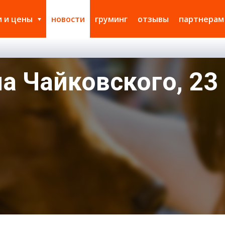
и и цены
новости
груминг
отзывы
партнерам
а Чайковского, 23