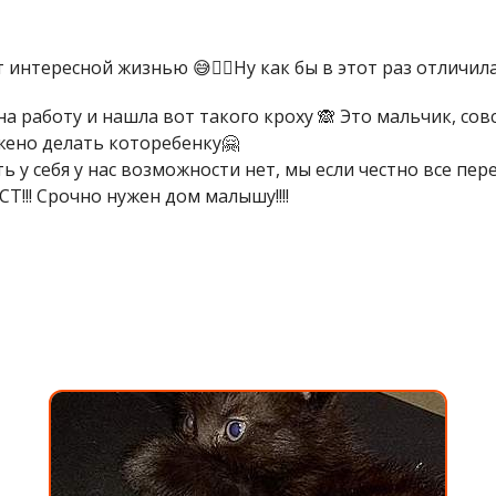
 интересной жизнью 😅🤦‍♀️Ну как бы в этот раз отличи
на работу и нашла вот такого кроху 🙈 Это мальчик, сов
ожено делать которебенку🤗
ь у себя у нас возможности нет, мы если честно все пе
Т!!! Срочно нужен дом малышу!!!!