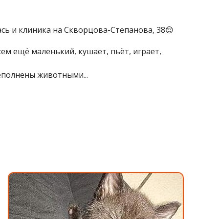
лась и клиника на Скворцова-Степанова, 38😌
сем ещё маленький, кушает, пьёт, играет,
реполнены животными...