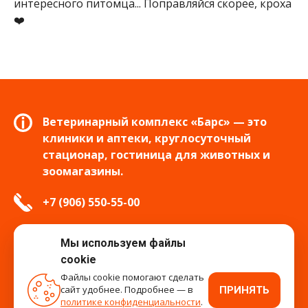
интересного питомца... Поправляйся скорее, кроха
❤️
Ветеринарный комплекс «Барс» — это
клиники и аптеки, круглосуточный
стационар, гостиница для животных и
зоомагазины.
+7 (906) 550-55-00
info.tver@bars-vet.ru
Мы используем файлы
cookie
Файлы cookie помогают сделать
сайт удобнее. Подробнее — в
ПРИНЯТЬ
время работы
политике конфиденциальности
.