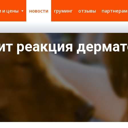
и и цены
новости
груминг
отзывы
партнерам
ит реакция дерма