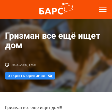
Гризман все ещё ищет
дом
26.09.2020, 17:03
открыть оригинал
Гризман все ещё ищет дом!!!