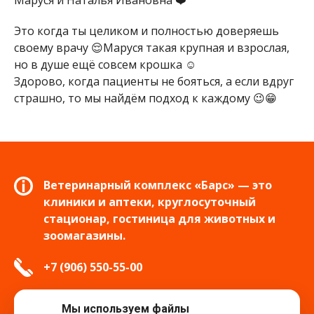
Маруся и Наталья Ивановна ❤️
Это когда ты целиком и полностью доверяешь
своему врачу 😌Маруся такая крупная и взрослая,
но в душе ещё совсем крошка ☺️
Здорово, когда пациенты не бояться, а если вдруг
страшно, то мы найдём подход к каждому 😉😁
Ветеринарный комплекс «Барс» — это
клиники и аптеки, круглосуточный
стационар, гостиница для животных и
зоомагазины.
+7 (906) 550-55-00
info.tver@bars-vet.ru
Мы используем файлы