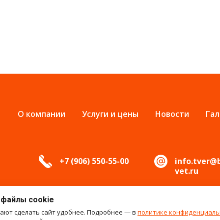
О компании
Услуги и цены
Новости
Гал
+7 (906) 550-55-00
info.tver@
vet.ru
 файлы cookie
гают сделать сайт удобнее. Подробнее — в
политике конфиденциаль