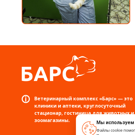
Ветеринарный комплекс «Барс» — это
клиники и аптеки, круглосуточный
стационар, гостиница для животных и
зоомагазины.
Мы используем
Файлы cookie помо