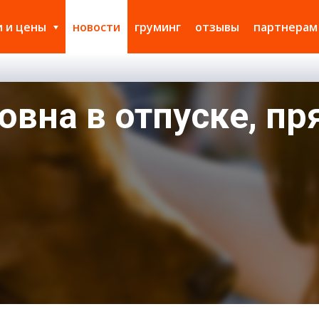
и и цены
новости
груминг
отзывы
партнерам
вна в отпуске, пр