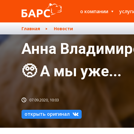
о компании
услуг
Главная
Новости
Анна Владимиро
🥺 А мы уже...
07.09.2020, 10:03
открыть оригинал