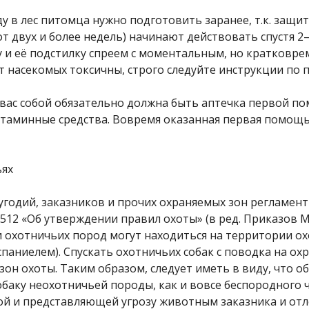
оду в лес питомца нужно подготовить заранее, т.к. за
от двух и более недель) начинают действовать спустя 2
у и её подстилку спреем с моментальным, но кратковр
 насекомых токсичны, строго следуйте инструкции по 
у вас собой обязательно должна быть аптечка первой п
аминные средства. Вовремя оказанная первая помощь 
ьях
угодий, заказников и прочих охраняемых зон регламе
№ 512 «Об утверждении правил охоты» (в ред. Приказов 
аки охотничьих пород могут находиться на территории ох
спаниелем). Спускать охотничьих собак с поводка на 
он охоты. Таким образом, следует иметь в виду, что об
баку неохотничьей породы, как и вовсе беспородного ч
орной и представляющей угрозу животным заказника и от