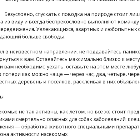
Безусловно, спускать с поводка на природе стоит лиш
а из виду и всегда беспрекословно выполняют команду 
 передвижения. Увлекающихся, азартных и любопытных со
, дающий больше свободы.
ал в неизвестном направлении, не поддавайтесь панике. 
ернуться к вам. Оставайтесь максимально близко к мест
сли вам необходимо уехать, оставьте на этом месте лю
потери как можно чаще — через час, два, четыре, через
стных деревень и посёлков, расклеивая в них объявлени
мы
комые не так активны, как летом, но всё же стоит пр
иками смертельно опасных для собак заболеваний: кл
жения — обработка животного специальными препарата
зона активности насекомых.