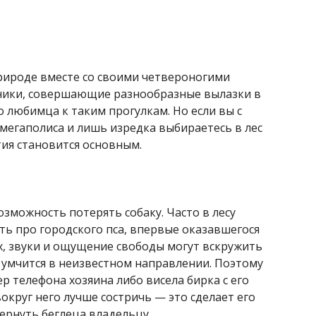
рироде вместе со своими четвероногими
ники, совершающие разнообразные вылазки в
го любимца к таким прогулкам. Но если вы с
егаполиса и лишь изредка выбираетесь в лес
тия становится основным.
зможность потерять собаку. Часто в лесу
ть про городского пса, впервые оказавшегося
х, звуки и ощущение свободы могут вскружить
, умчится в неизвестном направлении. Поэтому
р телефона хозяина либо висела бирка с его
вокруг него лучше состричь — это сделает его
ернуть беглеца владельцу.