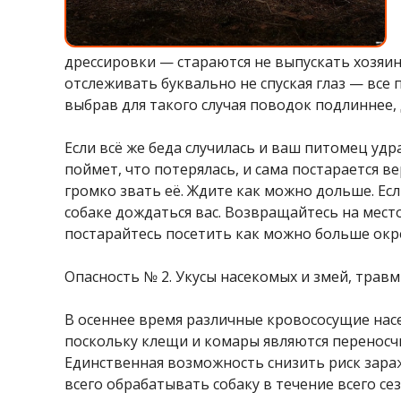
дрессировки — стараются не выпускать хозяин
отслеживать буквально не спуская глаз — все
выбрав для такого случая поводок подлиннее
Если всё же беда случилась и ваш питомец удр
поймет, что потерялась, и сама постарается в
громко звать её. Ждите как можно дольше. Е
собаке дождаться вас. Возвращайтесь на место 
постарайтесь посетить как можно больше окре
Опасность № 2. Укусы насекомых и змей, трав
В осеннее время различные кровососущие насе
поскольку клещи и комары являются переносч
Единственная возможность снизить риск зара
всего обрабатывать собаку в течение всего се