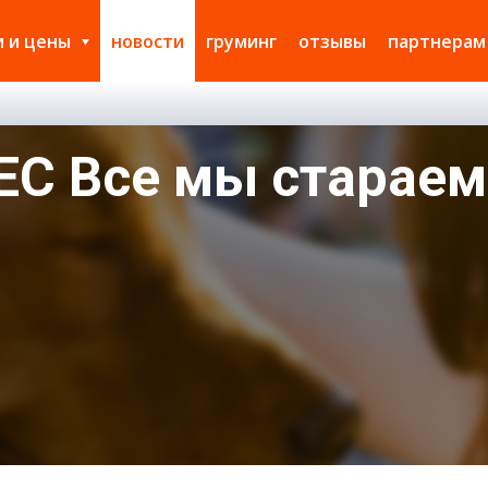
и и цены
новости
груминг
отзывы
партнерам
ЕС Все мы старае