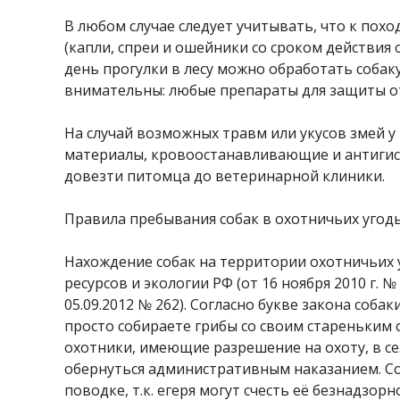
В любом случае следует учитывать, что к пох
(капли, спреи и ошейники со сроком действия 
день прогулки в лесу можно обработать собак
внимательны: любые препараты для защиты от
На случай возможных травм или укусов змей 
материалы, кровоостанавливающие и антигист
довезти питомца до ветеринарной клиники.
Правила пребывания собак в охотничьих угод
Нахождение собак на территории охотничьих 
ресурсов и экологии РФ (от 16 ноября 2010 г. 
05.09.2012 № 262). Согласно букве закона соб
просто собираете грибы со своим стареньким 
охотники, имеющие разрешение на охоту, в сез
обернуться административным наказанием. Со
поводке, т.к. егеря могут счесть её безнадз