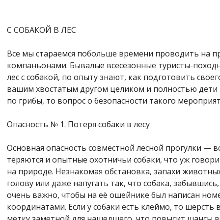
С СОБАКОЙ В ЛЕС
Все мы стараемся побольше времени проводить на п
компаньонами. Бывалые всесезонные туристы-поход
лес с собакой, по опыту знают, как подготовить свое
вашим хвостатым другом целиком и полностью дети м
по грибы, то вопрос о безопасности такого мероприя
Опасность № 1. Потеря собаки в лесу
Основная опасность совместной лесной прогулки — во
теряются и опытные охотничьи собаки, что уж говори
на природе. Незнакомая обстановка, запахи животны
голову или даже напугать так, что собака, забывшись
очень важно, чтобы на её ошейнике был написан номе
координатами. Если у собаки есть клеймо, то шерсть 
метку заметной для нашедшего, что повысит шансы в