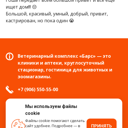
Гоша передаёт всем большой привет и все ещё
ищет дом!!! 😔
Большой, красивый, умный, добрый, привит,
кастрирован, но пока один 😭
Ветеринарный комплекс «Барс» — это
клиники и аптеки, круглосуточный
стационар, гостиница для животных и
зоомагазины.
+7 (906) 550-55-00
info.tver@bars-vet.ru
Мы используем файлы
cookie
Файлы cookie помогают сделать
сайт удобнее. Подробнее — в
ПРИНЯТЬ