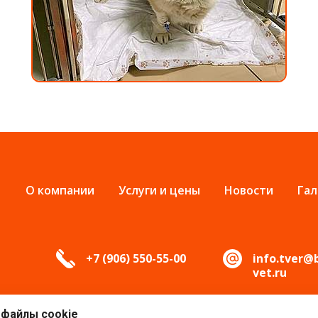
О компании
Услуги и цены
Новости
Гал
+7 (906) 550-55-00
info.tver@
vet.ru
 файлы cookie