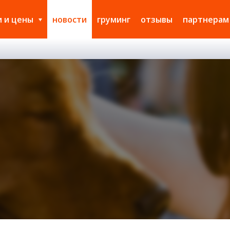
и и цены
новости
груминг
отзывы
партнерам