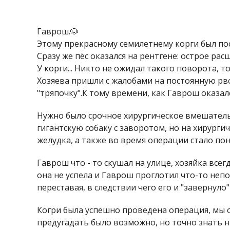
Гаврош.🐶
Этому прекрасному семилетнему корги был пост
Сразу же пёс оказался на рентгене: острое рас
У корги... Никто не ожидал такого поворота, то
Хозяева пришли с жалобами на постоянную рвот
"тряпочку".К тому времени, как Гаврош оказался
Нужно было срочное хирургическое вмешательс
гигантскую собаку с заворотом, но на хирурги
желудка, а также во время операции стало пон
Гаврош что - то скушал на улице, хозяйка всег
она не успела и Гаврош проглотил что-то непо
переставая, в следствии чего его и "завернуло"
Когри была успешно проведена операция, мы о
предугадать было возможно, но точно знать н