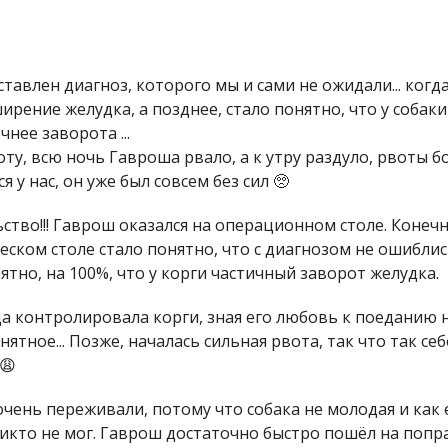
авлен диагноз, которого мы и сами не ожидали... когда 
ширение желудка, а позднее, стало понятно, что у собак
чнее заворота ...
у, всю ночь Гавроша рвало, а к утру раздуло, рвоты бо
 у нас, он уже был совсем без сил 🥺
тво!!! Гаврош оказался на операционном столе. Конеч
ческом столе стало понятно, что с диагнозом не ошибли
ятно, на 100%, что у корги частичный заворот желудка.
да контролировала корги, зная его любовь к поеданию на 
нятное... Позже, началась сильная рвота, так что так с
😩
чень переживали, потому что собака не молодая и как е
икто не мог. Гаврош достаточно быстро пошёл на попра