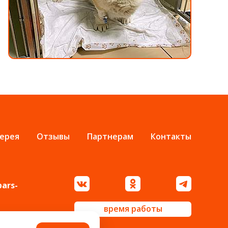
ерея
Отзывы
Партнерам
Контакты
bars-
время работы