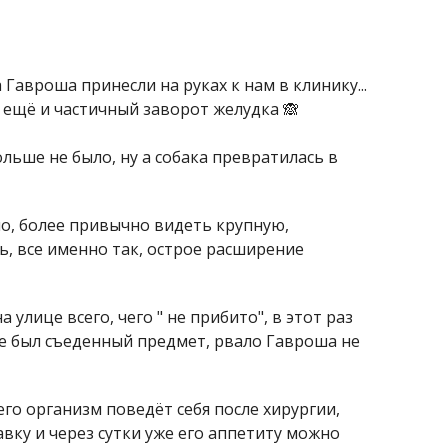
Гавроша принесли на руках к нам в клинику...
и ещё и частичный заворот желудка 🙈
льше не было, ну а собака превратилась в
но, более привычно видеть крупную,
сь, все именно так, острое расширение
улице всего, чего " не прибито", в этот раз
ебе был съеденный предмет, рвало Гавроша не
го организм поведёт себя после хирургии,
вку и через сутки уже его аппетиту можно