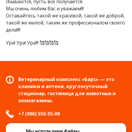
сбываются, пусть все получается.
Мы очень любим Вас и уважаем!!!
Оставайтесь такой же красивой, такой же доброй,
такой же милой, таким же профессионалом своего
дела!!!!
Ура! Ура! Ура!!! 🥰🥰🥰🥰
Ветеринарный комплекс «Барс» — это
клиники и аптеки, круглосуточный
стационар, гостиница для животных и
зоомагазины.
+7 (906) 550-55-00
info.tver@bars-vet.ru
Мы используем файлы