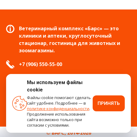
Ветеринарный комплекс «Барс» — это
клиники и аптеки, круглосуточный
стационар, гостиница для животных и
зоомагазины.
+7 (906) 550-55-00
info.tver@bars-vet.ru
Мы используем файлы
cookie
Файлы cookie помогают сделать
сайт удобнее. Подробнее — в
ПРИНЯТЬ
время работы
политике конфиденциальности
.
Продолжение использования
сайта возможно только при
согласии с условиями.
© БАРС, 2014-2026