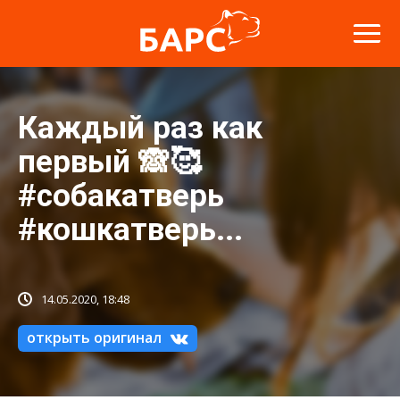
Каждый раз как
первый 🙈🥰
#собакатверь
#кошкатверь...
14.05.2020, 18:48
открыть оригинал