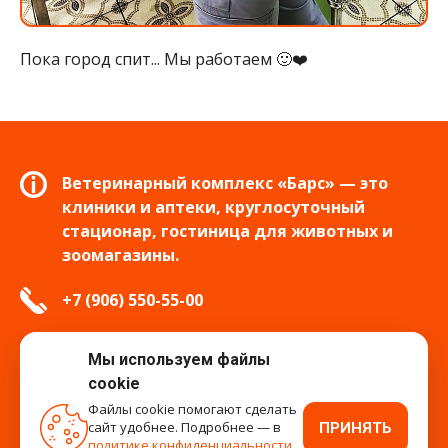
Пока город спит... Мы работаем 🙂❤️
Ветеринарный комплекс «Барс» — это
клиники и аптеки, круглосуточный
стационар, гостиница для животных и
зоомагазины.
+7 (906) 550-55-00
info.tver@bars-vet.ru
Мы используем файлы
cookie
Файлы cookie помогают сделать
сайт удобнее. Подробнее — в
ПРИНЯТЬ
время работы
политике конфиденциальности
.