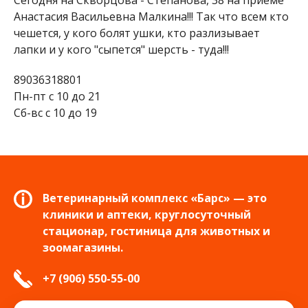
Сегодня на Скворцова - Степанова, 38 на приёме
Анастасия Васильевна Малкина!!! Так что всем кто
чешется, у кого болят ушки, кто разлизывает
лапки и у кого "сыпется" шерсть - туда!!!
89036318801
Пн-пт с 10 до 21
Сб-вс с 10 до 19
Ветеринарный комплекс «Барс» — это
клиники и аптеки, круглосуточный
стационар, гостиница для животных и
зоомагазины.
+7 (906) 550-55-00