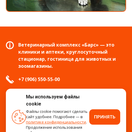
Ветеринарный комплекс «Барс» — это
клиники и аптеки, круглосуточный
стационар, гостиница для животных и
зоомагазины.
+7 (906) 550-55-00
info.tver@bars-vet.ru
Мы используем файлы
cookie
Файлы cookie помогают сделать
сайт удобнее. Подробнее — в
ПРИНЯТЬ
время работы
политике конфиденциальности
.
Продолжение использования