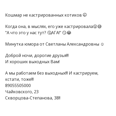
Кошмар не кастрированных котиков 🤭
Когда она, в мыслях, его уже кастрировала😮😅
"А что это у нас тут? 🤔АГА!" 😏😂
Минутка юмора от Светланы Александровны ☺️
Доброй ночи, дорогие друзья!!!
И хороших выходных Вам!
А мы работаем без выходных!!! И кастрируем,
кстати, тоже!!!
89055505000
Чайковского, 23
Скворцова-Степанова, 38!!