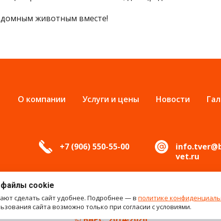
ездомным животным вместе!
О компании
Услуги и цены
Новости
Гал
+7 (906) 550-55-00
info.tver@
vet.ru
 файлы cookie
гают сделать сайт удобнее. Подробнее — в
политике конфиденциаль
зования сайта возможно только при согласии с условиями.
© БАРС, 2014-2026