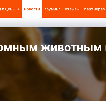
и и цены
новости
груминг
отзывы
партнерам
омным животным 