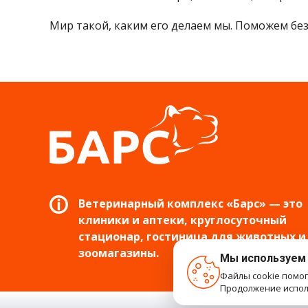
Мир такой, каким его делаем мы. Поможем б
Ветеринарный комплекс «Барс» — это
клиники и аптеки, круглосуточный
стационар, гостиница для животных и
зоомагазины.
Мы используем
Файлы cookie помо
Продолжение исполь