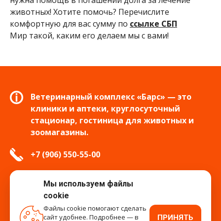
нужна помощь в погашении долга за лечение
животных! Хотите помочь? Перечислите
комфортную для вас сумму по
ссылке СБП
Мир такой, каким его делаем мы с вами!
Ветеринарный комплекс «Барс» — это
клиники и аптеки, круглосуточный
стационар, гостиница для животных и
зоомагазины.
+7 (906) 550-55-00
info.tver@bars-vet.ru
Мы используем файлы
cookie
Файлы cookie помогают сделать
сайт удобнее. Подробнее — в
ПРИНЯТЬ